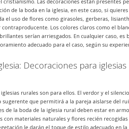
el cristianismo.
Las decoraciones están presentes pe
ión de la boda en la iglesia, en este caso, si quiere
a el uso de flores como girasoles, gerberas, lisiant
er contraproducente.
Los colores claros como el blanc
 brillantes serían arriesgados.
En cualquier caso, es 
soramiento adecuado para el caso, según su experien
glesia: Decoraciones para iglesia
 iglesias rurales son para ellos.
El verdor y el silenc
 sugerente que permitirá a la pareja aislarse del rui
es de la boda de la iglesia rural deben estar en arm
 con materiales naturales y flores recién recogidas
getación le darán el toque de estilo adecuado en la 