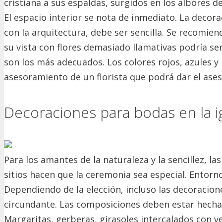
cristiana a sus espaldas, surgidos en los albores d
El espacio interior se nota de inmediato.
La decorac
con la arquitectura, debe ser sencilla.
Se recomiend
su vista con flores demasiado llamativas podría s
son los más adecuados.
Los colores rojos, azules y
asesoramiento de un florista que podrá dar el ase
Decoraciones para bodas en la i
Para los amantes de la naturaleza y la sencillez, las
sitios hacen que la ceremonia sea especial.
Entorno
Dependiendo de la elección, incluso las decoracion
circundante.
Las composiciones deben estar hechas
Margaritas, gerberas, girasoles intercalados con ve