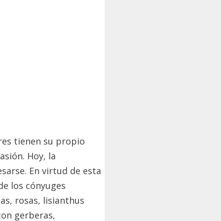
ores tienen su propio
pasión.
Hoy, la
esarse.
En virtud de esta
de los cónyuges
as, rosas, lisianthus
con gerberas,