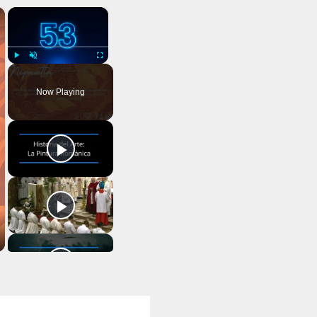
×
×
Play
Unmute
Fullscreen
Now Playing