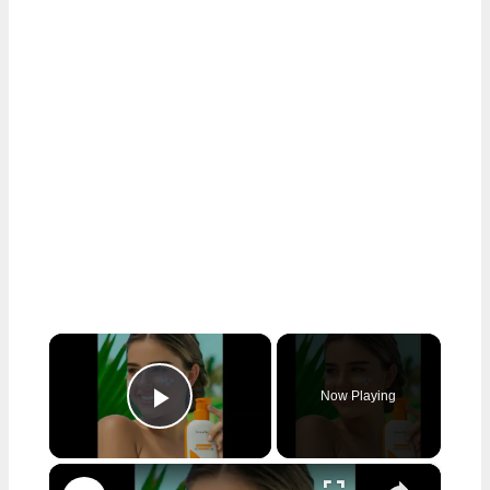
×
Now Playing
Play Video
×