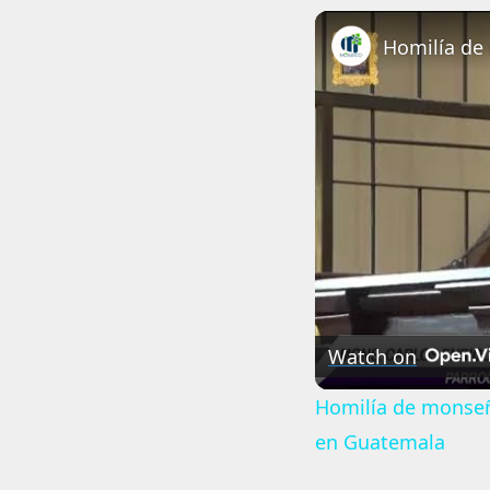
Watch on
Homilía de monseño
en Guatemala