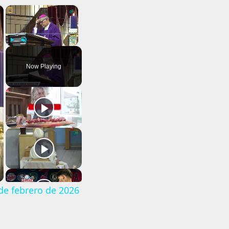
×
×
Play
Unmute
Fullscreen
Now Playing
de febrero de 2026