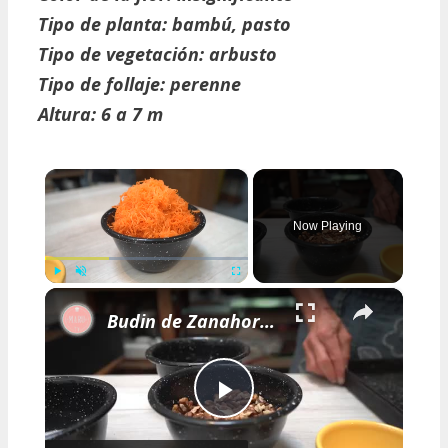
Tipo de planta: bambú, pasto
Tipo de vegetación:
arbusto
Tipo de follaje:
perenne
Altura:
6 a 7 m
×
Now Playing
×
Play
Unmute
Fullscreen
Budin de Zanahoria y Arandanos Vegano
Play