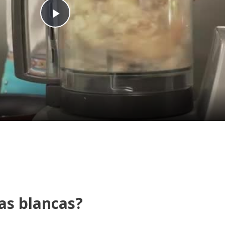
Play
Video
tas blancas?