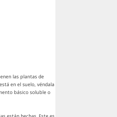
ienen las plantas de
está en el suelo, véndala
imento básico soluble o
as están hechas. Este es