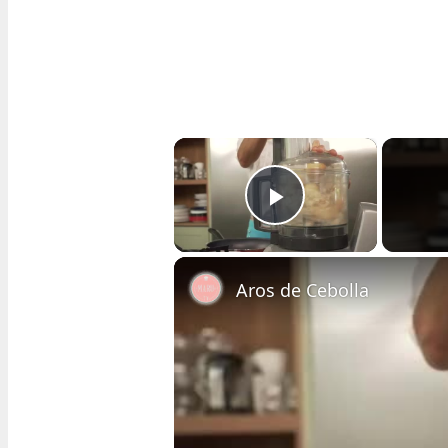
×
Play Video
Aros de Cebolla