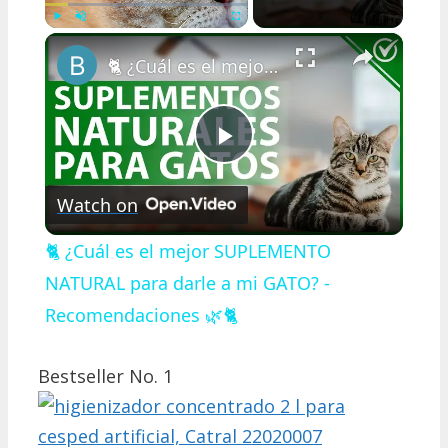
×
Play
Unmute
Fullscreen
🐈 ¿Cuál es el mejor SUPLEMENTO NATURAL para darle a mi GATO? - Recomendaciones 🌿🐈
Play
Watch on
Video
🐈 ¿Cuál es el mejor SUPLEMENTO
NATURAL para darle a mi GATO? -
Recomendaciones 🌿🐈
Bestseller No. 1