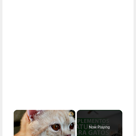
×
Now Playing