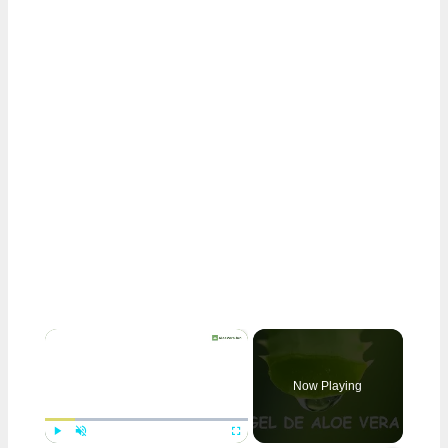
×
Now Playing