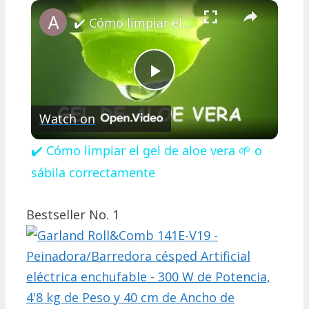
×
Play
Unmute
Fullscreen
✔️ Cómo limpiar el gel de aloe vera 🌱 o sábila correctamente
Play
Watch on
Video
✔️ Cómo limpiar el gel de aloe vera 🌱 o
sábila correctamente
Bestseller No. 1