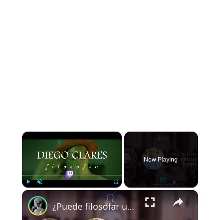
×
Now Playing
×
Play
Unmute
Fullscreen
¿Puede filosofar una Inteligencia Artificial?