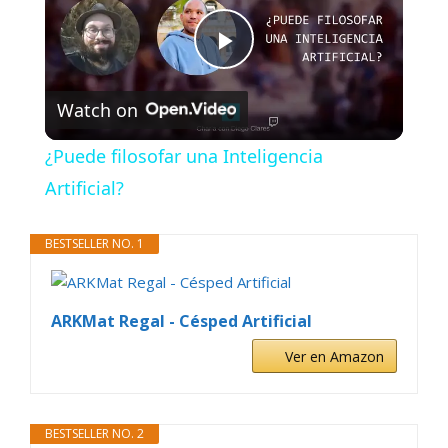
P
Watch on
l
¿Puede filosofar una Inteligencia
a
Artificial?
y
BESTSELLER NO. 1
V
ARKMat Regal - Césped Artificial
Ver en Amazon
i
d
BESTSELLER NO. 2