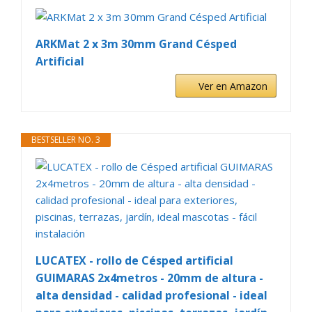
e
ARKMat 2 x 3m 30mm Grand Césped
Artificial
o
Ver en Amazon
BESTSELLER NO. 3
LUCATEX - rollo de Césped artificial
GUIMARAS 2x4metros - 20mm de altura -
alta densidad - calidad profesional - ideal