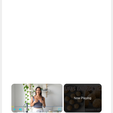
×
Now Playing