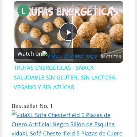
×
Play
Unmute
Fullscreen
TRUFAS ENERGÉTICAS - SNACK SALUDABLE SIN GLUTEN, SIN LACTOSA, VEGANO Y SIN AZÚCAR
Play
Watch on
Video
TRUFAS ENERGÉTICAS - SNACK
SALUDABLE SIN GLUTEN, SIN LACTOSA,
VEGANO Y SIN AZÚCAR
Bestseller No. 1
vidaXL Sofá Chesterfield 5 Plazas de Cuero