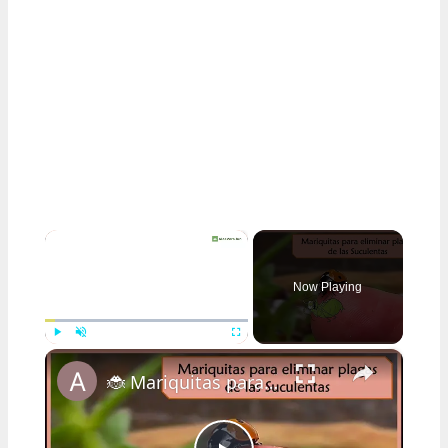
×
Now Playing
×
Play
Unmute
Fullscreen
🐞 Mariquitas para las plagas de nuestras plantas 🌱