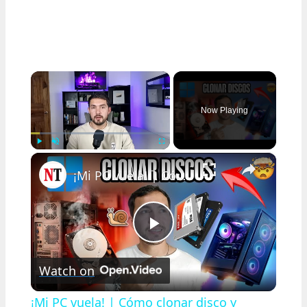
×
Now Playing
×
Play
Unmute
Fullscreen
¡Mi PC vuela! | Cómo clonar disco y migrar Windows a un SSD sin perder nada 2026
Play
Watch on
Video
¡Mi PC vuela! | Cómo clonar disco y